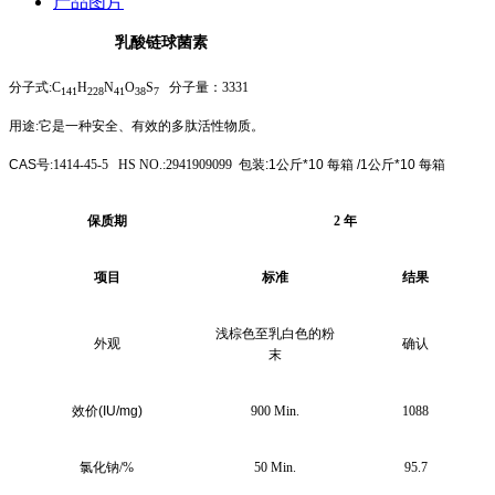
产品图片
乳酸链球菌素
分子式
:
C
H
N
O
S
分子量：3331
141
228
41
38
7
用途
:
它是一种安全、有效的多肽活性物质。
CAS
号
:1414-45-5 HS NO.:2941909099
包装
:1
公斤
*10
每箱
/1
公斤
*10
每箱
保质期
2
年
项目
标准
结果
浅棕色至乳白色的粉
外观
确认
末
效价
(IU/mg)
900 Min.
1088
氯化钠
/%
50 Min.
95.7