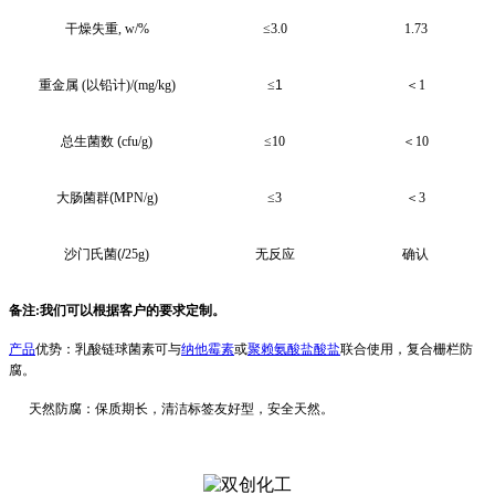
干燥失重
, w/%
≤
3
.0
1.73
重金属
(
以铅计
)/(mg/kg)
≤
1
＜
1
总生菌数
(
cfu
/g)
≤
10
＜
10
大肠菌群
(
MPN
/g)
≤
3
＜
3
沙门氏菌
(/
25
g)
无反应
确认
备注
:
我
们可以根据客户的要求定制。
产品
优势：
乳酸链球菌素
可与
纳他霉素
或
聚赖氨酸盐酸盐
联合使用，复合栅栏防
腐。
天然防腐：保质期长，清洁标签友好型，安全天然。