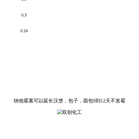
0.3
0.24
纳他霉素可以延长汉堡，包子，面包9到12天不发霉