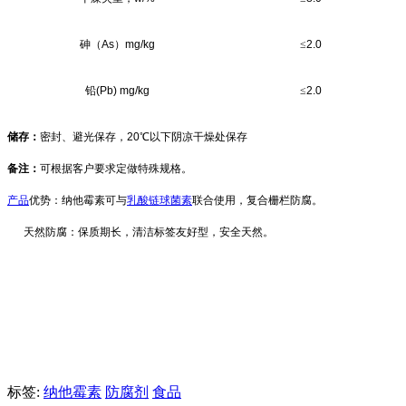
砷（
As
）
mg/kg
≤
2.0
铅
(Pb)
mg/kg
≤
2.0
储存：
密封、避光保存，
20
℃以下阴凉干燥处保存
备注：
可根据客户要求定做特殊规格。
产品
优势：纳他霉素可与
乳酸链球菌素
联合使用，复合栅栏防腐。
天然防腐：保质期长，清洁标签友好型，安全天然。
标签:
纳他霉素
防腐剂
食品