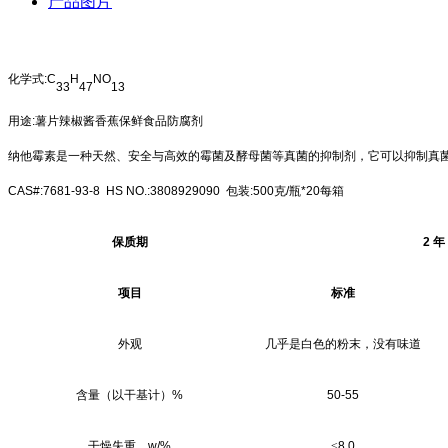
产品图片
化学式
:C
H
NO
33
47
13
用途
:
薯片辣椒酱香蕉保鲜食品防腐剂
纳他霉素是一种天然、安全与高效的霉菌及酵母菌等真菌的抑制剂，它可以抑制真
CAS#
:7681-93-8 HS NO.:3808929090
包装
:500
克
/
瓶
*20
每箱
保质期
2
年
项目
标准
外观
几乎是白色的粉末，没有味道
含量（以干基计）
%
50-55
干燥失重，
w/%
≤
8
.0