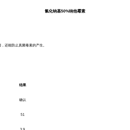
50%
氯化钠基
纳他霉素
菌，还能防止真菌毒素的产生。
结果
确认
51
3.9