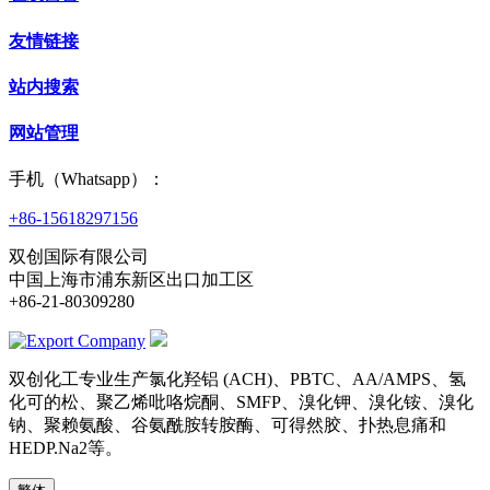
友情链接
站内搜索
网站管理
手机（Whatsapp）：
+86-15618297156
双创国际有限公司
中国上海市浦东新区出口加工区
+86-21-80309280
双创化工专业生产氯化羟铝 (ACH)、PBTC、AA/AMPS、氢
化可的松、聚乙烯吡咯烷酮、SMFP、溴化钾、溴化铵、溴化
钠、聚赖氨酸、谷氨酰胺转胺酶、可得然胶、扑热息痛和
HEDP.Na2等。