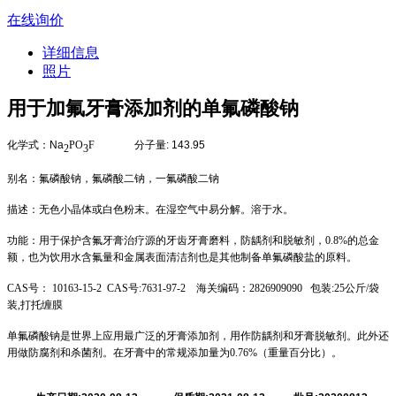
在线询价
详细信息
照片
用于加氟牙膏添加剂的单氟磷酸钠
化学式
：
Na
PO
F
分子量
: 143.95
2
3
别
名：氟磷酸钠，氟磷酸二钠，一氟磷酸二钠
描述：无色小晶体或白色粉末。在湿空气中易分解。溶于水。
功能：用于保护含氟牙膏治疗源的牙齿牙膏磨料，防龋剂和脱敏剂，0.8%的总金
额，也为饮用水含氟量和金属表面清洁剂也是其他制备单氟磷酸盐的原料。
CAS号： 10163-15-2 CAS号:7631-97-2 海关编码：2826909090 包装:25公斤/袋
装,打托缠膜
单氟磷酸钠是世界上应用最广泛的牙膏添加剂，用作防龋剂和牙膏脱敏剂。此外还
用做防腐剂和杀菌剂。在牙膏中的常规添加量为0.76%（重量百分比）。