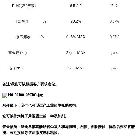
PH
值
(
2
%
溶液
)
6.5-8.0
7
.
12
干燥失重
%
≤0.2
%
0.
07%
水不溶物
%
0.15% MAX
0.07%
重金属
(Pb)
20ppm MAX
pass
铅（
Pb
）
2ppm MAX
pass
备注
:
我们可以根据客户要求定做。
顺便说下，我们也可以生产工业级单氟磷酸钠。
它可以作为施工用混凝土的一种添加剂。
安全措施：避免单氟磷酸钠粉尘吸入和与眼睛，衣服，皮肤接触，操作后要彻底清
洗。长期接触导致刺激皮肤和粘膜。