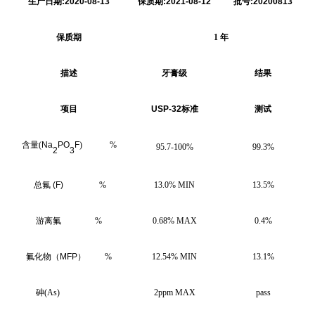
生产日期
:2020-08-13
保质期
:2021-08-12
批号
:20200813
保质期
1
年
描述
牙膏级
结果
项目
USP-32标准
测试
含量
(
Na
PO
F
)
%
95.7-100%
99.3%
2
3
总氟
(F)
%
13.0% MIN
13.5%
游离氟
%
0
.
68% MAX
0.
4%
氟化物（
MFP
）
%
12.54% MIN
13.1%
砷
(As)
2ppm MAX
pass