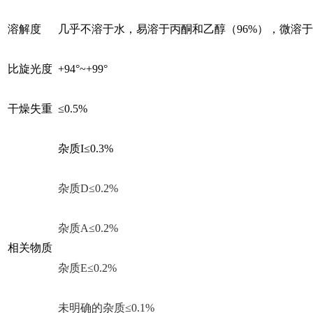
溶解度
几乎不溶于水，易溶于丙酮和乙醇（96%），微溶
比旋光度
+94°~+99°
干燥失重
≤0.5%
杂质I≤0.3%
杂质D≤0.2%
杂质A≤0.2%
相关物质
杂质E≤0.2%
未明确的杂质≤0.1%