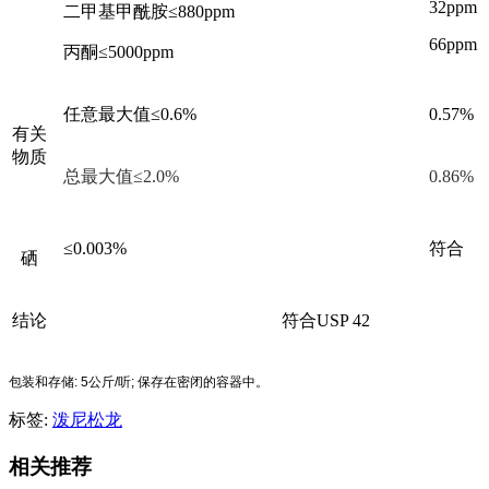
32ppm
二甲基甲酰胺≤880ppm
66ppm
丙酮≤5000ppm
任意最大值≤0.6%
0.57%
有关
物质
总最大值≤2.0%
0.86%
≤0.003%
符合
硒
结论
符合USP 42
包装和存储
: 5
公斤
/
听
;
保存在密闭的容器中。
标签:
泼尼松龙
相关推荐