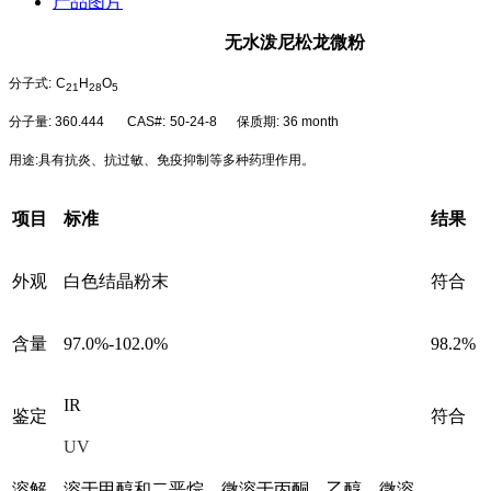
产品图片
无水泼尼松龙微粉
分子式
:
C
H
O
21
28
5
分子量
: 360.444 CAS#:
50-24-8
保质期
: 36 month
用途
:
具有抗炎、抗过敏、免疫抑制等多种药理作用。
项目
标准
结果
外观
白色结晶粉末
符合
含量
97.0%-102.0%
98.2%
IR
鉴定
符合
UV
溶解
溶于甲醇和二恶烷，微溶于丙酮、乙醇，微溶