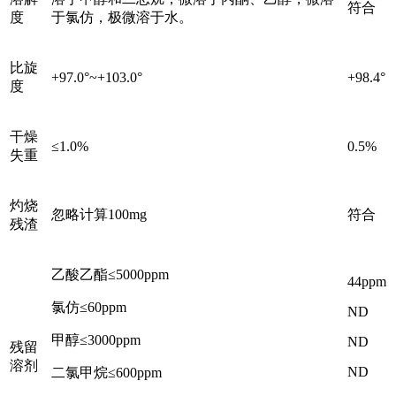
符合
度
于氯仿，极微溶于水。
比旋
+97.0°~+103.0°
+98.4°
度
干燥
≤1.0%
0.5%
失重
灼烧
忽略计算100mg
符合
残渣
乙酸乙酯≤5000ppm
44ppm
氯仿≤60ppm
ND
甲醇≤3000ppm
ND
残留
溶剂
ND
二氯甲烷≤600ppm